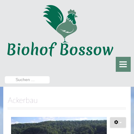
HOME
DER BIOHOF
Damals
Heute
DER HOFLADEN
Aktuelles
Suchen
...
Sortiment
Ackerbau
Öffnungszeiten
Direktvermarktung