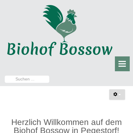
HOME
DER BIOHOF
Damals
Heute
DER HOFLADEN
Aktuelles
Suchen
...
Sortiment
Öffnungszeiten
Herzlich Willkommen auf dem
Direktvermarktung
Biohof Bossow in Pegestorf!