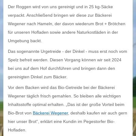
DIE TIERHALTUNG
Der Roggen wird von uns gereinigt und in 25 kg-Säcke
verpackt. Anschließend bringen wir diese zur Bäckerei
Kühe und Rinder
Wegener nach Hameln, der davon wiederum Brot + Brötchen
Hühner
für unseren Hofladen sowie andere Naturkostläden in der
Umgebung backt.
DIE LANDWIRTSCHAFT
Das sogenannte Urgetreide - der Dinkel - muss erst noch vom
Ackerbau
Spelz befreit werden. Diesen Vorgang können wir seit 2024
bei uns auf dem Hof durchführen und bringen dann den
Direktvermarktung
gereinigten Dinkel zum Bäcker.
Vor dem Backen wird das Bio-Getreide bei der Bäckerei
Wegener täglich frisch gemahlen. So bleiben alle wichtigen
Inhaltsstoffe optimal erhalten. „Das ist der große Vorteil beim
Bio-Brot von
Bäckerei Wegener
, deshalb kaufen wir auch gern
hier unser Brot“, erklärt eine Kundin im Pegestorfer Bio-
Hofladen.