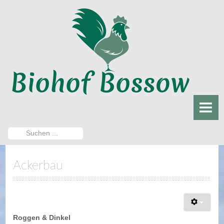
HOME
DER BIOHOF
Damals
Heute
DER HOFLADEN
Aktuelles
Suchen
...
Sortiment
Ackerbau
Öffnungszeiten
Direktvermarktung
Roggen & Dinkel